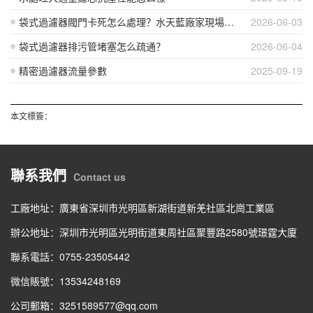
袋式過濾器閥門卡死怎么處理？水天藍廠家現場實操講解
2026-06-03
袋式過濾器排污管堵塞怎么疏通？
2026-06-04
精密過濾器流量參數
2025-09-19
本文標簽：
聯系我們
Contact us
工廠地址：廣東省深圳市光明區新湖街道新羌社區北崗工業區
辦公地址：深圳市光明區光明街道東周社區聚豐路2580號璟霆大廈
聯系電話：0755-23505442
微信賬號：13534248169
公司郵箱：3251589577@qq.com