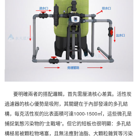
要明確兩者的搭配邏輯，首先需厘清核心差異。活性炭
過濾器的核心優勢是吸附，其關鍵在于內部發達的多孔結
構，每克活性炭的比表面積可達1000-1500㎡，這些微孔是
捕捉氣態污染物的“主戰場”。但它的短板也很明顯：多孔結
構極易被顆粒物堵塞，且無法應對油脂、大顆粒雜質等污染