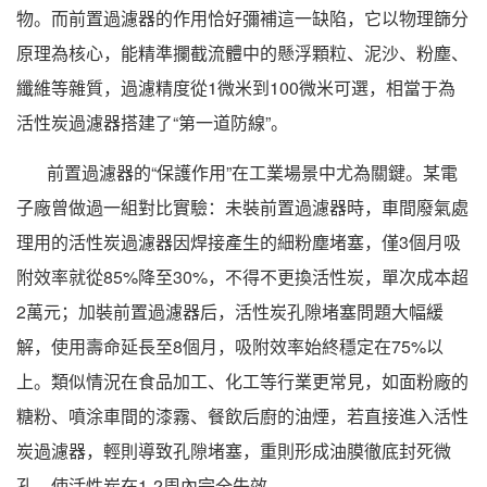
物。而前置過濾器的作用恰好彌補這一缺陷，它以物理篩分
原理為核心，能精準攔截流體中的懸浮顆粒、泥沙、粉塵、
纖維等雜質，過濾精度從1微米到100微米可選，相當于為
活性炭過濾器搭建了“第一道防線”。
前置過濾器的“保護作用”在工業場景中尤為關鍵。某電
子廠曾做過一組對比實驗：未裝前置過濾器時，車間廢氣處
理用的活性炭過濾器因焊接產生的細粉塵堵塞，僅3個月吸
附效率就從85%降至30%，不得不更換活性炭，單次成本超
2萬元；加裝前置過濾器后，活性炭孔隙堵塞問題大幅緩
解，使用壽命延長至8個月，吸附效率始終穩定在75%以
上。類似情況在食品加工、化工等行業更常見，如面粉廠的
糖粉、噴涂車間的漆霧、餐飲后廚的油煙，若直接進入活性
炭過濾器，輕則導致孔隙堵塞，重則形成油膜徹底封死微
孔，使活性炭在1-2周內完全失效。