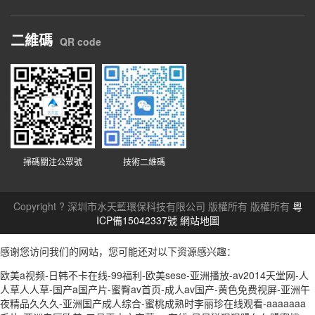
二維碼
QR code
掃碼關注公眾號
技術二維碼
Copyright ? 深圳市水天藍環保科技有限公司 版權所有 版權所有
粵
ICP備15042337號
網站地圖
感谢您访问我们的网站，您可能还对以下资源感兴趣：
欧美a视频-日韩不卡在线-99福利-欧美sese-亚洲播放-av2014天堂网-人
人草人人草-国产a国产片-蜜臀av首页-成人av国产-黄色免费视屏-亚洲午
夜精品久久久-亚洲国产成人综合-蜜桃成熟时李丽珍在线观看-aaaaaaa