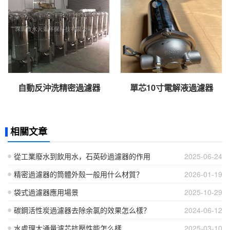
自動反沖洗精密過濾器
單芯10寸電解液過濾器
相關文章
從工業廢水到飲用水，石英砂過濾器的作用
2025-06-24
精密過濾器的筒體外殼一般用什么材質？
2026-01-19
袋式過濾器應用場景
2025-10-29
碳鋼活性炭過濾器去除余氯的效果怎么樣？
2024-06-12
水處理大通量濾芯抗壓性能怎么樣
2025-03-10